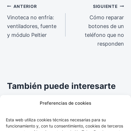
Navegación
ANTERIOR
SIGUIENTE
Vinoteca no enfría:
Cómo reparar
de
ventiladores, fuente
botones de un
entradas
y módulo Peltier
teléfono que no
responden
También puede interesarte
Preferencias de cookies
GHD Gold con luz roja y pitidos:
reparar un cable suelto
Esta web utiliza cookies técnicas necesarias para su
funcionamiento y, con tu consentimiento, cookies de terceros